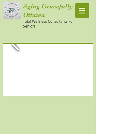
Aging Gracefully
Ottawa
Total Wellness Consultants For
Seniors