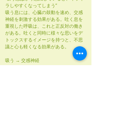
ラしやすくなってしまう”
吸う息には、心臓の鼓動を速め、交感
神経を刺激する効果がある。吐く息を
重視した呼吸は、これと正反対の働き
がある。吐くと同時に様々な思いをデ
トックスするイメージを持つと、不思
議と心も軽くなる効果がある。
吸う → 交感神経
吐く → 副交感神経（リラックス）”
#aging
#ottawahealth
#ottawaseniors
#ottawafit
#breathing
#inhale
#exhale