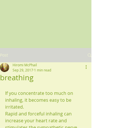
Post
Hiromi McPhail
Sep 29, 2017
1 min read
breathing
If you concentrate too much on 
inhaling, it becomes easy to be 
irritated.
Rapid and forceful inhaling can 
increase your heart rate and 
stimulates the sympathetic nerve 